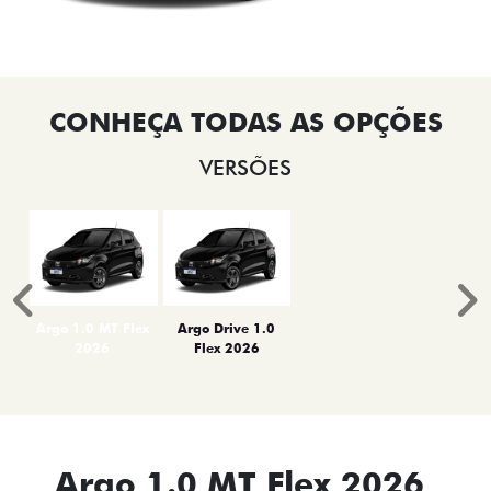
VERSÕES
Anterior
P
Argo 1.0 MT Flex
Argo Drive 1.0
2026
Flex 2026
Argo 1.0 MT Flex 2026