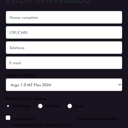
ESTOU INTERESSADO
Versão escolhida
Preferência de contato:
Whatsapp
Telefone
Email
Li e aceito a
Política de Privacidade
e concordo em receber
comunicações da concessionária.