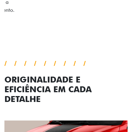
no interior do carro, que possui acabamento
impecável e detalhes escurecidos.
Próximo
Previous
Next
Conjunto de luzes
ORIGINALIDADE E
EFICIÊNCIA EM CADA
DETALHE