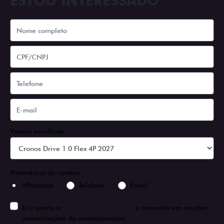
ESTOU INTERESSADO
Versão escolhida
Preferência de contato:
Whatsapp
Telefone
Email
Li e aceito a
Política de Privacidade
e concordo em receber
comunicações da concessionária.