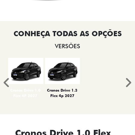
VERSÕES
Anterior
P
Cronos Drive 1.0
Cronos Drive 1.3
Flex 4P 2027
Flex 4p 2027
Cronos Drive 1.0 Flex