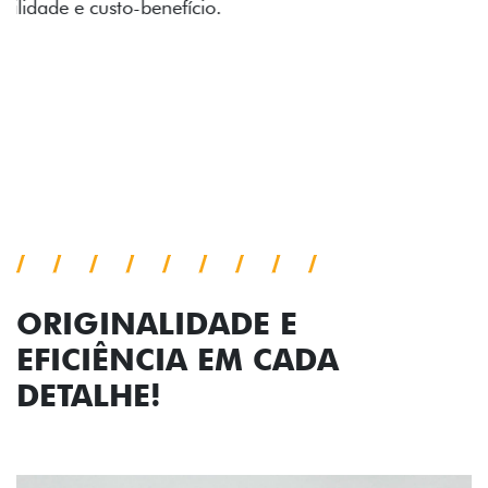
acabamento diamantado elevam o estilo do Fiat
Cronos, trazendo mais personalidade para cada
viagem.
Próximo
Previous
Next
Faróis com assinatura em LED
ORIGINALIDADE E
EFICIÊNCIA EM CADA
DETALHE!