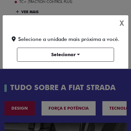
TC+ (TRACTION CONTROL PLUS)
VER MAIS
X
FICHA TÉCNICA
Selecione a unidade mais próxima a você.
ENTRAR EM
COMPARAR
VERSÃO
CONTATO
Selecionar
TUDO SOBRE A FIAT STRADA
DESIGN
FORÇA E POTÊNCIA
TECNOLO