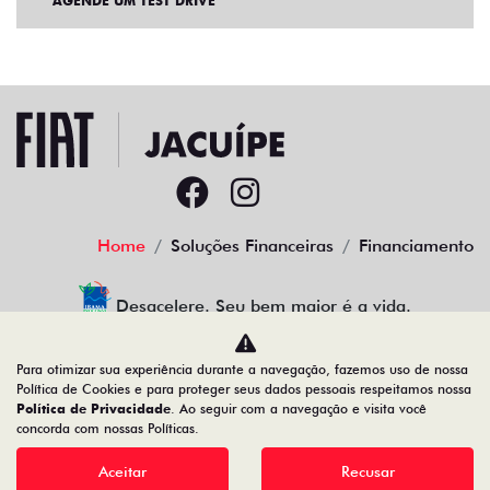
AGENDE UM TEST DRIVE
Home
Soluções Financeiras
Financiamento
Desacelere. Seu bem maior é a vida.
Para otimizar sua experiência durante a navegação, fazemos uso de nossa
Política de Cookies e para proteger seus dados pessoais respeitamos nossa
Política de Privacidade
. Ao seguir com a navegação e visita você
14.191.902/0004-00
concorda com nossas Políticas.
Aceitar
Recusar
Desenvolvido pela DEALERSPACE ® Direitos Reservados.