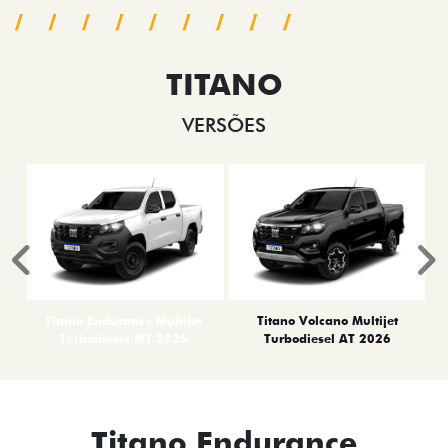
TITANO
VERSÕES
Anterior
P
Titano Endurance Multijet
Titano Volcano Multijet
Turbodiesel MT 2026
Turbodiesel AT 2026
Titano Endurance