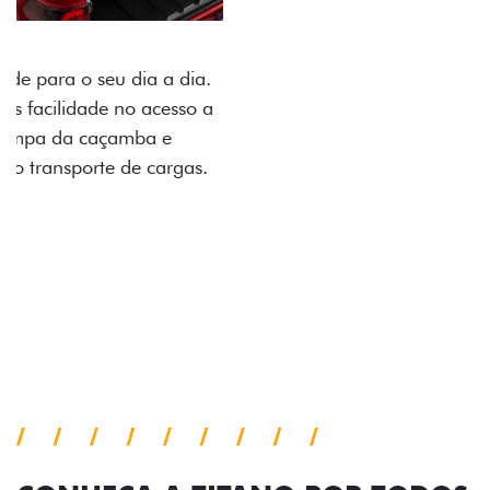
PACK OFF-ROAD
Prepare sua picape para qualquer desafio. O Pack
off-road combina engate de reboque para até 3,5
toneladas, alargadores de para-lamas e overbumper,
oferecendo mais capacidade de reboque, proteção
extra para a carroceria e um visual ainda mais
imponente para enfrentar qualquer terreno com
confiança.
Próximo
Previous
Next
Pack tecnologia