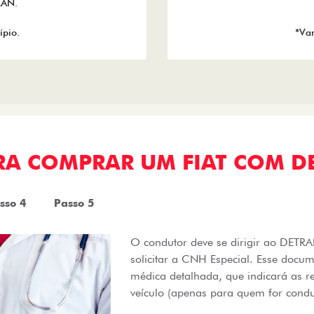
RAN.
ípio.
*Var
ARA COMPRAR UM FIAT COM D
sso 4
Passo 5
O condutor deve se dirigir ao DET
solicitar a CNH Especial. Esse docu
médica detalhada, que indicará as r
veículo (apenas para quem for condu