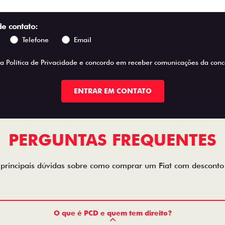
de contato:
Telefone
Email
 a
Política de Privacidade
e concordo em receber comunicações da conce
ENTRAR EM CONTATO
PERGUNTAS FREQUENTES
 principais dúvidas sobre como comprar um Fiat com descont
O que é PCD e quem tem direito?