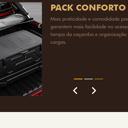
PACK OFF-R
Prepare sua picape para q
engate de reboque para at
lamas e overbumper, ofer
proteção extra para a carr
para enfrentar qualquer te
Próximo
Previous
Next
Pack tecnolog