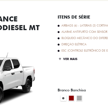
ANCE
ITENS DE SÉRIE
ODIESEL MT
AIRBAGS (6) - LATERAIS (2) CORTIN
ALARME ANTIFURTO COM SENSOR 
BLOQUEIO MECÂNICO DO DIFEREN
DIREÇÃO ELÉTRICA
ESC (CONTROLE ELETRÔNICO DE E
VER MAIS
Branco Banchisa