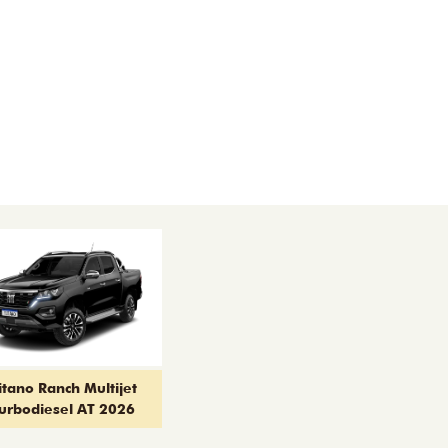
itano Ranch Multijet
urbodiesel AT 2026