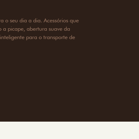
OAD
ualquer desafio. O Pack off-road combina
é 3,5 toneladas, alargadores de para-
ecendo mais capacidade de reboque,
oceria e um visual ainda mais imponente
rreno com confiança.
ia