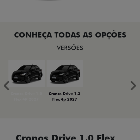
VERSÕES
Anterior
P
Cronos Drive 1.0
Cronos Drive 1.3
Flex 4P 2027
Flex 4p 2027
Cronos Drive 1.0 Flex