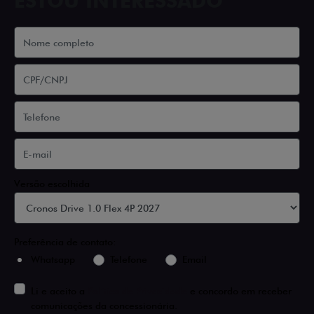
ESTOU INTERESSADO
Versão escolhida
Preferência de contato:
Whatsapp
Telefone
Email
Li e aceito a
Política de Privacidade
e concordo em receber
comunicações da concessionária.