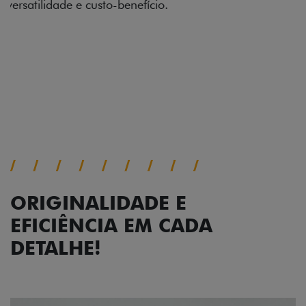
acabamento diamantado elevam o estilo do Fiat
Cronos, trazendo mais personalidade para cada
viagem.
Próximo
Previous
Next
Faróis com assinatura em LED
ORIGINALIDADE E
EFICIÊNCIA EM CADA
DETALHE!