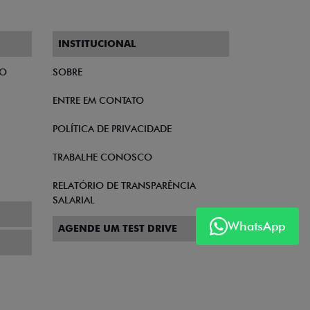
issão da NF do serviço de instalação. Para
uem acabamento impecável e foram
tir o seu. Em breve entraremos em contato.
 você rapidinho.
WhatsApp