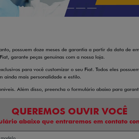
.carousel.texts.control_prev