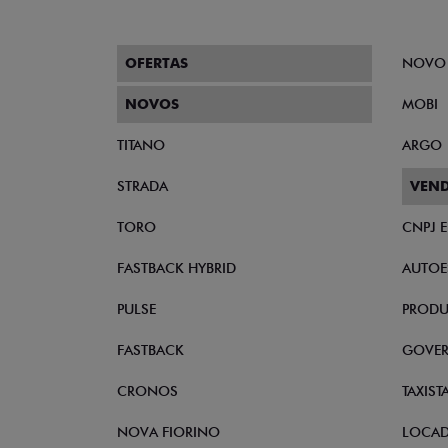
Peças e acessórios
Nossas peças vêm direto da fábrica Fiat, por
ter o maior cuidado possível com o seu carro
Disponibilizamos de mais de 500 acessórios 
desenvolvidos para deixar o seu carro Fiat c
Clique
aqui
para ver todos os acessórios disp
Preencha o form