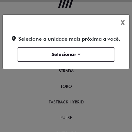
X
OFERTAS
Selecione a unidade mais próxima a você.
NOVOS
Selecionar
TITANO
STRADA
TORO
FASTBACK HYBRID
PULSE