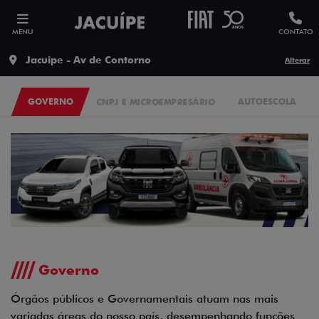
MENU
CONTATO
Jacuipe - Av de Contorno
Alterar
GOVERNO
CNPJ E MICROEMPRESÁRIO
AUTOESCOLA
Governo
Órgãos públicos e Governamentais atuam nas mais
variadas áreas do nosso país, desempenhando funções