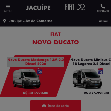
MENU
CONTATO
Jacuipe - Av de Contorno
Alterar
FIAT
NOVO DUCATO
Novo Ducato Maxicargo 13M 2.2
Novo Ducato Minibus C
Diesel 2026
18 Lugares 2.2 Diesel
R$ 301.990,00
R$ 375.990,00
Itens de série