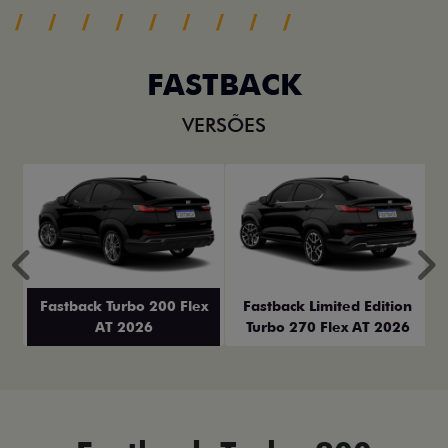
FASTBACK
VERSÕES
Anterior
P
Fastback Turbo 200 Flex
Fastback Limited Edition
AT 2026
Turbo 270 Flex AT 2026