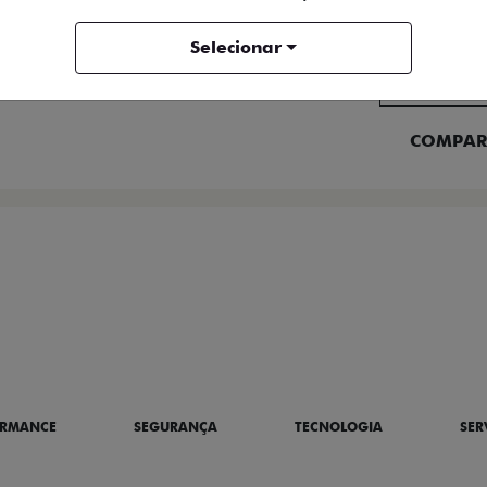
FICHA TÉCNICA
Selecionar
ENTRAR 
COMPAR
BRE A TITANO
ORMANCE
SEGURANÇA
TECNOLOGIA
SER