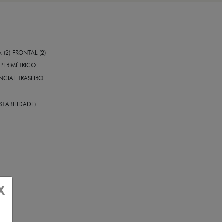
A (2) FRONTAL (2)
PERIMÉTRICO
CIAL TRASEIRO
STABILIDADE)
X