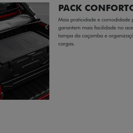
PACK OFF-R
Prepare sua picape para q
engate de reboque para at
lamas e overbumper, ofer
proteção extra para a carr
para enfrentar qualquer te
Próximo
Previous
Next
Pack tecnolog