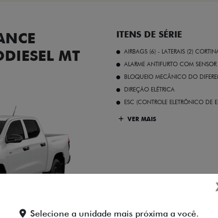
ANCE
ITENS DE SÉRIE
ODIESEL MT
AIRBAGS (6) - LATERAIS (2) CORTIN
ALARME ANTIFURTO COM SENSOR 
BLOQUEIO MECÂNICO DO DIFEREN
DIREÇÃO ELÉTRICA
ESC (CONTROLE ELETRÔNICO DE E
VER MAIS
Branco Banchisa
Selecione a unidade mais próxima a você.