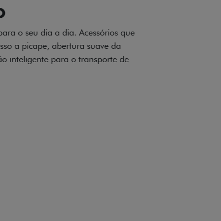
OAD
ualquer desafio. O Pack off-road combina
é 3,5 toneladas, alargadores de para-
ecendo mais capacidade de reboque,
oceria e um visual ainda mais imponente
rreno com confiança.
ia