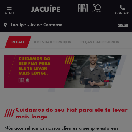
MENU
CONTATO
Jacuipe - Av de Contorno
Alterar
RECALL
AGENDAR SERVIÇOS
PEÇAS E ACESSÓRIOS
Cuidamos do seu Fiat para ele te levar
mais longe
Nós aconselhamos nossos clientes a sempre estarem