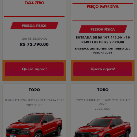
TAXA ZERO
PREÇO IMPERDÍVEL
PESSOA FÍSICA
PESSOA FÍSICA
ENTRADA DE R$ 107.443,00 +18
De: R$ 85.490,00
PARCELAS DE R$ 2.820,83
R$ 72.790,00
FASTBACK LIMITED EDITION TURBO 270
FLEX AT 2026
Quero agora!
Quero agora!
TORO
TORO
TORO FREEDOM TURBO 270 FLEX AT6 2027
TORO ENDURANCE TURBO 270 FLEX AT6
2027
2026/2027
2026/2027