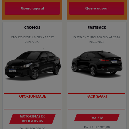
Quero agora!
Quero agora!
CRONOS
FASTBACK
CRONOS DRIVE 1.0 FLEX 4P 2027
FASTBACK TURBO 200 FLEX AT 2026
2026/2027
2026/2026
OPORTUNIDADE
PACK SMART
MOTORISTAS DE
TAXISTA
APLICATIVOS
De: R$ 126.990,00
De: R$ 109.990,00