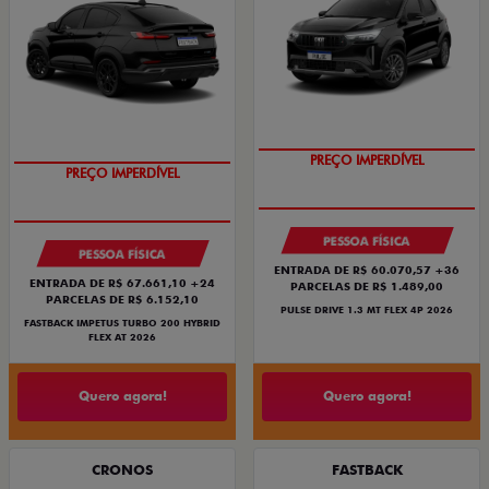
PREÇO IMPERDÍVEL
PREÇO IMPERDÍVEL
PESSOA FÍSICA
PESSOA FÍSICA
ENTRADA DE R$ 60.070,57 +36
ENTRADA DE R$ 67.661,10 +24
PARCELAS DE R$ 1.489,00
PARCELAS DE R$ 6.152,10
PULSE DRIVE 1.3 MT FLEX 4P 2026
FASTBACK IMPETUS TURBO 200 HYBRID
FLEX AT 2026
Quero agora!
Quero agora!
CRONOS
FASTBACK