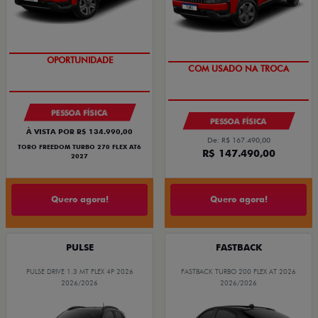
OPORTUNIDADE
COM USADO NA TROCA
PESSOA FÍSICA
PESSOA FÍSICA
À VISTA POR R$ 134.990,00
De: R$ 167.490,00
TORO FREEDOM TURBO 270 FLEX AT6
R$ 147.490,00
2027
Quero agora!
Quero agora!
PULSE
FASTBACK
PULSE DRIVE 1.3 MT FLEX 4P 2026
FASTBACK TURBO 200 FLEX AT 2026
2026/2026
2026/2026