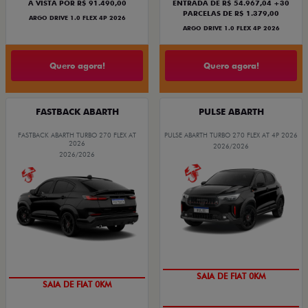
À VISTA POR R$ 91.490,00
ENTRADA DE R$ 54.967,04 +30
PARCELAS DE R$ 1.379,00
ARGO DRIVE 1.0 FLEX 4P 2026
ARGO DRIVE 1.0 FLEX 4P 2026
Quero agora!
Quero agora!
FASTBACK ABARTH
PULSE ABARTH
FASTBACK ABARTH TURBO 270 FLEX AT
PULSE ABARTH TURBO 270 FLEX AT 4P 2026
2026
2026/2026
2026/2026
SAIA DE FIAT 0KM
SAIA DE FIAT 0KM