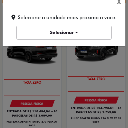
X
FASTBACK ABARTH
PULSE ABARTH
Selecione a unidade mais próxima a você.
FASTBACK ABARTH TURBO 270 FLEX AT
PULSE ABARTH TURBO 270 FLEX AT 4P 2026
2026
2026/2026
2026/2026
Selecionar
TAXA ZERO
TAXA ZERO
PESSOA FÍSICA
PESSOA FÍSICA
ENTRADA DE R$ 104.728,61 +18
ENTRADA DE R$ 118.434,84 +18
PARCELAS DE R$ 2.759,00
PARCELAS DE R$ 3.089,00
PULSE ABARTH TURBO 270 FLEX AT 4P
FASTBACK ABARTH TURBO 270 FLEX AT
2026
2026