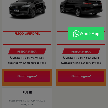
WhatsApp
PREÇO IMPERDÍVEL
OPORTUNIDADE
PESSOA FÍSICA
PESSOA FÍSICA
À VISTA POR R$ 99.990,00
À VISTA POR R$ 119.990,00
PULSE DRIVE 1.3 MT FLEX 4P 2026
FASTBACK TURBO 200 FLEX AT 2026
Quero agora!
Quero agora!
PULSE
PULSE DRIVE 1.3 AT FLEX 4P 2026
2026/2026