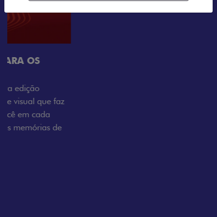
Próximo
Previous
Next
Tecnologia que acompanha o seu ritmo
VISUAL COM ENERGIA LOLLABR
Se liga no que compõe a identidade exclusiva do
festival: série numerada, adesivo lateral LollaBR e a
soleira temática que reforçam a exclusividade,
enquanto os detalhes escurecidos, o teto bicolor e as
rodas de liga-leve aro 16” em preto brilhante
completam o visual com ainda mais estilo.