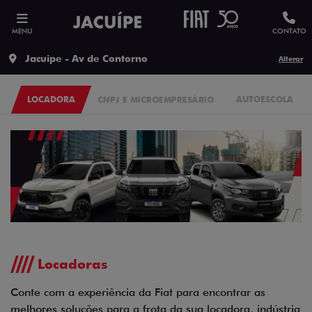
MENU
CONTATO
Jacuipe - Av de Contorno
Alterar
LOCADORA
CNPJ E MICROEMPRESÁRIO
AUTOESCOLA
Locadoras
Conte com a experiência da Fiat para encontrar as
melhores soluções para a frota da sua locadora, indústria