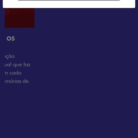
Próximo
Previous
Next
Tecnologia que acompanha o seu ritmo
VISUAL COM ENERGIA LOLLABR
Se liga no que compõe a identidade exclusiva do
festival: série numerada, adesivo lateral LollaBR e a
soleira temática que reforçam a exclusividade,
enquanto os detalhes escurecidos, o teto bicolor e as
rodas de liga-leve aro 16” em preto brilhante
completam o visual com ainda mais estilo.