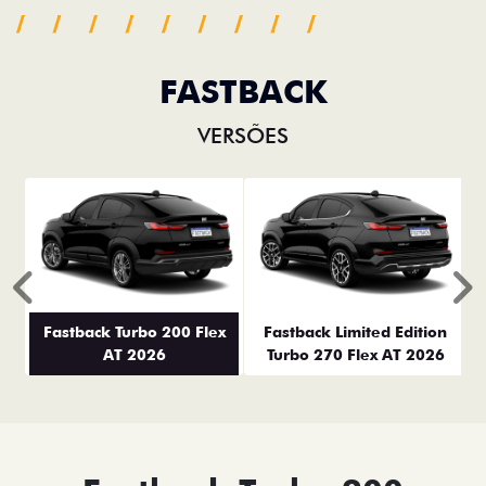
FASTBACK
VERSÕES
Anterior
P
Fastback Turbo 200 Flex
Fastback Limited Edition
AT 2026
Turbo 270 Flex AT 2026