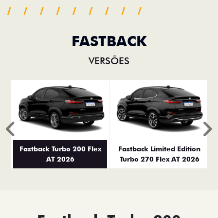
FASTBACK
VERSÕES
Anterior
P
Fastback Turbo 200 Flex
Fastback Limited Edition
AT 2026
Turbo 270 Flex AT 2026