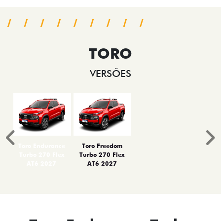
TORO
VERSÕES
Anterior
P
Toro Endurance
Toro Freedom
Turbo 270 Flex
Turbo 270 Flex
AT6 2027
AT6 2027