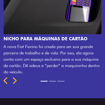
TÃO
CHAVE COM TELECOMANDO
a grande
Agora, a chave da sua nova Fiorino pode abri
ela agora
veículo também à distância, e não mais some
ua máquina
fechadura. São detalhes como esse que traz
inha dentro
mais fluidez para o seu dia de trabalho.
Previous
Next