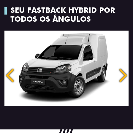
SEU FASTBACK HYBRID POR
TODOS OS ÂNGULOS
Anterior
Próx