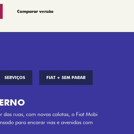
Comparar versão
SERVIÇOS
FIAT + SEM PARAR
S DE CORES
a opção de cor que é a sua cara. Escolha
melho Montecarlo, Branco Banchisa, Prata