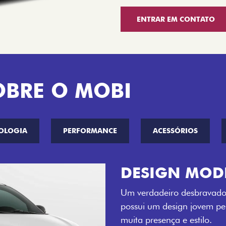
ENTRAR EM CONTATO
OBRE O MOBI
OLOGIA
PERFORMANCE
ACESSÓRIOS
CINCO OPÇÕE
O Fiat Mobi tem sempre um
entre o Preto Vulcano, Ver
Bari e Cinza Silverstone.