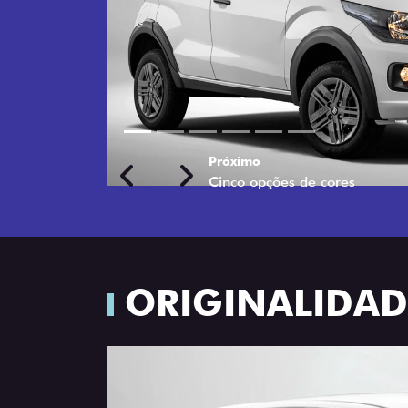
Próximo
Previous
Next
Rodas de liga leve
ORIGINALIDADE