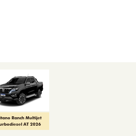
itano Ranch Multijet
urbodiesel AT 2026