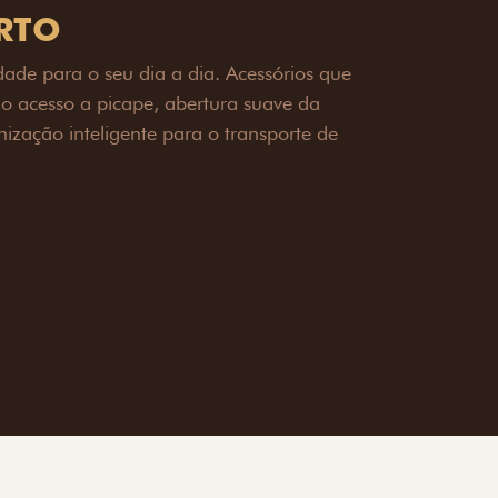
OAD
ualquer desafio. O Pack off-road combina
é 3,5 toneladas, alargadores de para-
ecendo mais capacidade de reboque,
oceria e um visual ainda mais imponente
rreno com confiança.
ia