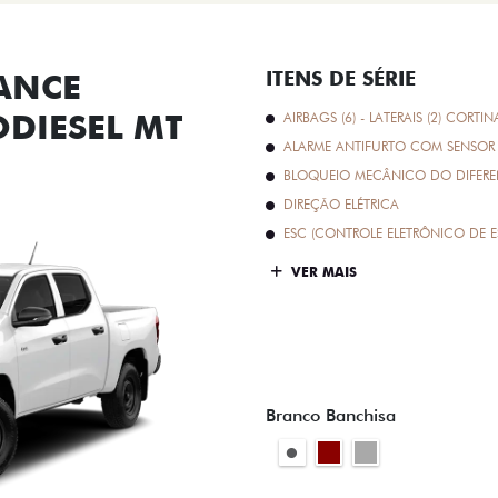
ANCE
ITENS DE SÉRIE
ODIESEL MT
AIRBAGS (6) - LATERAIS (2) CORTIN
ALARME ANTIFURTO COM SENSOR 
BLOQUEIO MECÂNICO DO DIFEREN
DIREÇÃO ELÉTRICA
ESC (CONTROLE ELETRÔNICO DE E
VER MAIS
Branco Banchisa