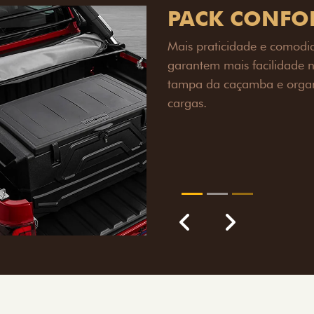
PACK OFF-R
Prepare sua picape para q
engate de reboque para at
lamas e overbumper, ofer
proteção extra para a carr
para enfrentar qualquer te
Próximo
Previous
Next
Pack tecnolog