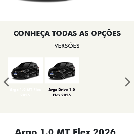
VERSÕES
Anterior
P
Argo 1.0 MT Flex
Argo Drive 1.0
2026
Flex 2026
Argo 1.0 MT Flex 2026