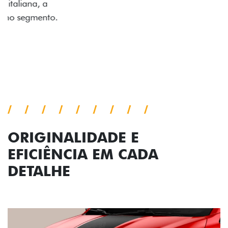
no interior do carro, que possui acabamento
impecável e detalhes escurecidos.
Próximo
Previous
Next
Conjunto de luzes
ORIGINALIDADE E
EFICIÊNCIA EM CADA
DETALHE