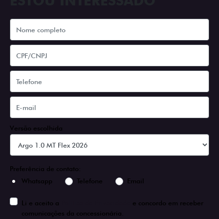
ESTOU INTERESSADO
Versão escolhida
Preferência de contato:
Whatsapp
Telefone
Email
Li e aceito a
Política de Privacidade
e concordo em receber
comunicações da concessionária.