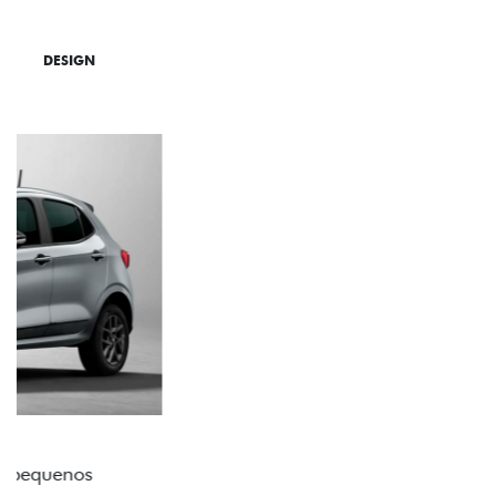
DESIGN
TECNOLOGIA
PERFORMANCE
ACABAMENTO E DESIGN INTERNO
A flag italiana e o novo logo Fiat também aparecem