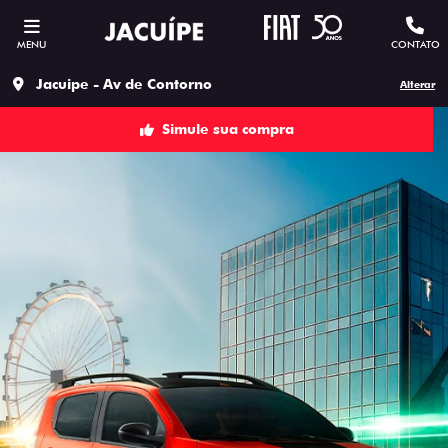
MENU
CONTATO
Jacuipe - Av de Contorno
Alterar
Simule sua compra
ESTOU INTERESSADO