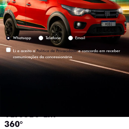
Versão escolhida
Preferência de contato:
Whatsapp
Telefone
Email
Li e aceito a
Política de Privacidade
e concordo em receber
comunicações da concessionária.
ENTRAR EM CONTATO
VISUALIZE O
VEÍCULO EM
360°