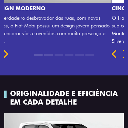
CINCO OPÇÕES DE CORES
O Fiat Mobi tem sempre uma opção de cor que é a
sua cara. Escolha entre o Preto Vulcano, Vermelho
Montecarlo, Branco Banchisa, Prata Bari e Cinza
Silverstone.
Próximo
Previous
Next
Rodas de liga leve
ORIGINALIDADE E EFICIÊNCIA
EM CADA DETALHE