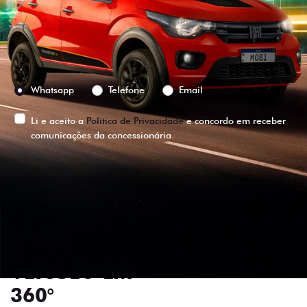
Versão escolhida
Preferência de contato:
Whatsapp
Telefone
Email
Li e aceito a
Política de Privacidade
e concordo em receber
comunicações da concessionária.
ENTRAR EM CONTATO
VISUALIZE O
VEÍCULO EM
360°