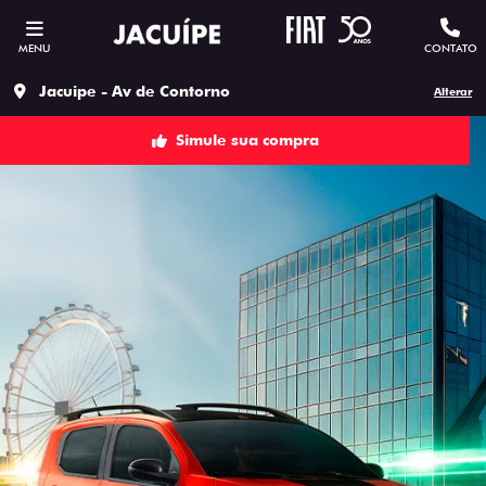
MENU
CONTATO
Jacuipe - Av de Contorno
Alterar
Simule sua compra
ESTOU INTERESSADO