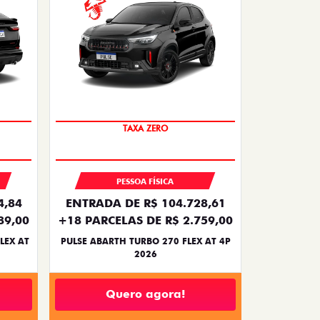
SAIA DE FIAT 0KM
TAXA ZERO
PESSOA FÍSICA
4,84
ENTRADA DE R$ 104.728,61
89,00
+18 PARCELAS DE R$ 2.759,00
LEX AT
PULSE ABARTH TURBO 270 FLEX AT 4P
2026
Quero agora!