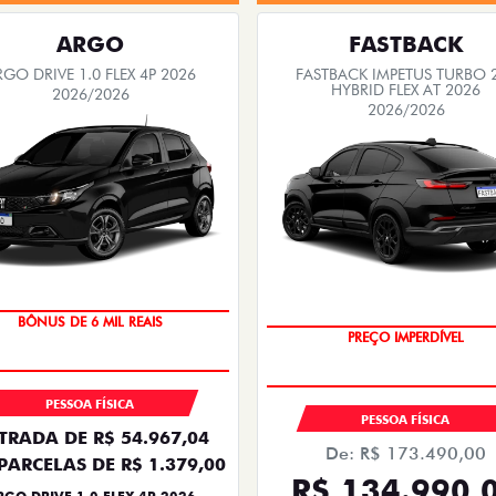
ARGO
FASTBACK
RGO DRIVE 1.0 FLEX 4P 2026
FASTBACK IMPETUS TURBO 
HYBRID FLEX AT 2026
2026/2026
2026/2026
TAXA ZERO
BÔNUS DE 6 MIL REAIS
PREÇO IMPERDÍVEL
OPORTUNIDADE
PESSOA FÍSICA
PESSOA FÍSICA
TRADA DE R$ 54.967,04
De: R$ 173.490,00
PARCELAS DE R$ 1.379,00
R$ 134.990,