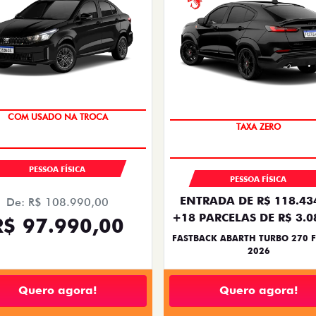
SUPER DESCONTO
SAIA DE FIAT 0KM
COM USADO NA TROCA
TAXA ZERO
PESSOA FÍSICA
PESSOA FÍSICA
ENTRADA DE R$ 118.43
De: R$ 108.990,00
+18 PARCELAS DE R$ 3.0
R$ 97.990,00
FASTBACK ABARTH TURBO 270 F
2026
Quero agora!
Quero agora!