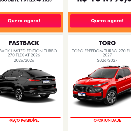
RGO DRIVE 1.0 FLEX 4P 2026
Quero agora!
Quero agora!
FASTBACK
TORO
BACK LIMITED EDITION TURBO
TORO FREEDOM TURBO 270 FL
270 FLEX AT 2026
2027
2026/2026
2026/2027
COM USADO NA TROCA
PREÇO IMPERDÍVEL
OPORTUNIDADE
SUPERVALORIZAÇÃO DO USA