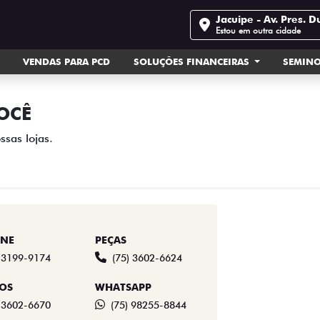
Jacuipe - Av. Pres. D
Estou em outra cidade
VENDAS PARA PCD
SOLUÇÕES FINANCEIRAS
SEMIN
OCÊ
ssas lojas.
ONE
PEÇAS
) 3199-9174
(75) 3602-6624
ÇOS
WHATSAPP
) 3602-6670
(75) 98255-8844