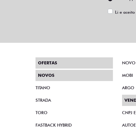
Li e aceito
OFERTAS
NOVO
NOVOS
MOBI
TITANO
ARGO
STRADA
VEND
TORO
CNPJ 
FASTBACK HYBRID
AUTOE