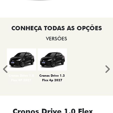
VERSÕES
Anterior
P
Cronos Drive 1.0
Cronos Drive 1.3
Flex 4P 2027
Flex 4p 2027
Cronos Drive 1.0 Flex