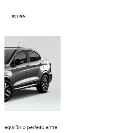
DESIGN
TECNOLOGIA
PERFORMANCE
RODAS DE LIGA-LEVE
As rodas de liga leve com desenho dinâmico e