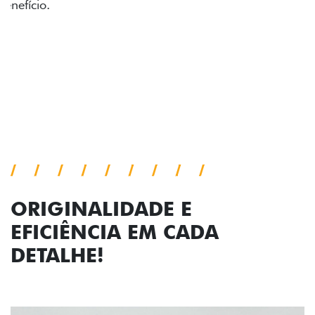
acabamento diamantado elevam o estilo do Fiat
Cronos, trazendo mais personalidade para cada
viagem.
Próximo
Previous
Next
Faróis com assinatura em LED
ORIGINALIDADE E
EFICIÊNCIA EM CADA
DETALHE!