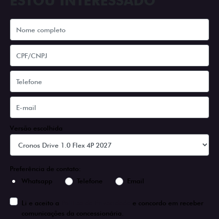
ESTOU INTERESSADO
Versão escolhida
Preferência de contato:
Whatsapp
Telefone
Email
Li e aceito a
Política de Privacidade
e concordo em receber
comunicações da concessionária.