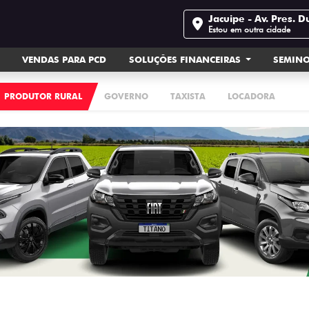
Jacuipe - Av. Pres. D
Estou em outra cidade
VENDAS PARA PCD
SOLUÇÕES FINANCEIRAS
SEMIN
PRODUTOR RURAL
GOVERNO
TAXISTA
LOCADORA