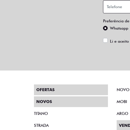
Preferência de
Whatsapp
Li e aceito
OFERTAS
NOVO
NOVOS
MOBI
TITANO
ARGO
STRADA
VEND