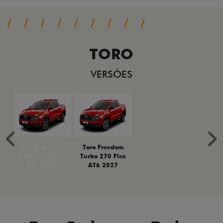
TORO
VERSÕES
Anterior
P
Toro Endurance
Toro Freedom
Turbo 270 Flex
Turbo 270 Flex
AT6 2027
AT6 2027