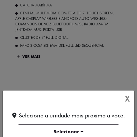
CAPOTA MARÍTIMA
CENTRAL MULTIMÍDIA COM TELA DE 7' TOUCHSCREEN;
APPLE CARPLAY WIRELESS E ANDROID AUTO WIRELESS;
COMANDOS DE VOZ BLUETOOTH,MP3, RÁDIO AM/FM
,ENTRADA AUX, PORTA USB
CLUSTER DE 7" FULL DIGITAL
FAROIS COM SISTEMA DRL FULL LED SEQUENCIAL
VER MAIS
FICHA TÉCNICA
X
ENTRAR EM CONTATO
Selecione a unidade mais próxima a você.
COMPARAR VERSÃO
Selecionar