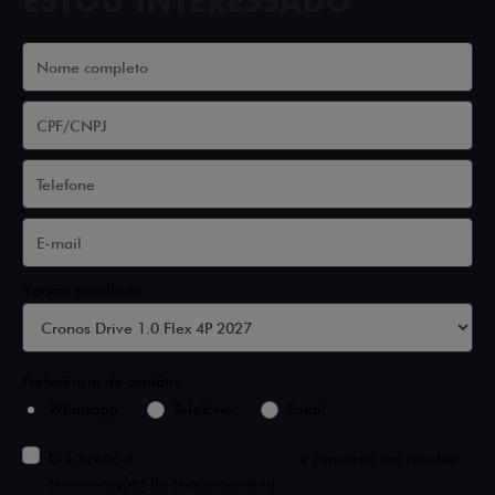
ESTOU INTERESSADO
Versão escolhida
Preferência de contato:
Whatsapp
Telefone
Email
Li e aceito a
Política de Privacidade
e concordo em receber
comunicações da concessionária.