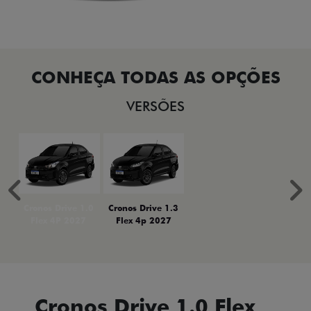
VERSÕES
Anterior
P
Cronos Drive 1.0
Cronos Drive 1.3
Flex 4P 2027
Flex 4p 2027
Cronos Drive 1.0 Flex