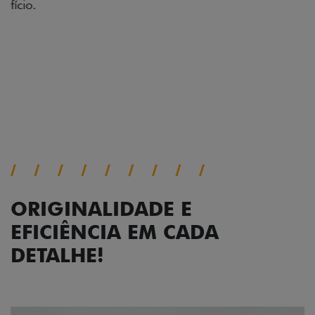
acabamento diamantado elevam o estilo do Fiat
Cronos, trazendo mais personalidade para cada
viagem.
Próximo
Previous
Next
Faróis com assinatura em LED
ORIGINALIDADE E
EFICIÊNCIA EM CADA
DETALHE!