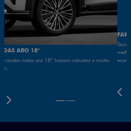
FAROL FULL LED
o
Tecnologia dos faróis totalmente em LED garante
melhor luminosidade, maior durabilidade e mais
economia para você.
Previous
Next