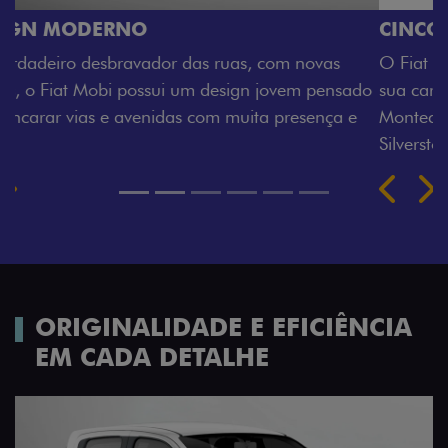
CINCO OPÇÕES DE CORES
O Fiat Mobi tem sempre uma opção de cor que é a
sua cara. Escolha entre o Preto Vulcano, Vermelho
Montecarlo, Branco Banchisa, Prata Bari e Cinza
Silverstone.
Próximo
Previous
Next
Rodas de liga leve
ORIGINALIDADE E EFICIÊNCIA
EM CADA DETALHE