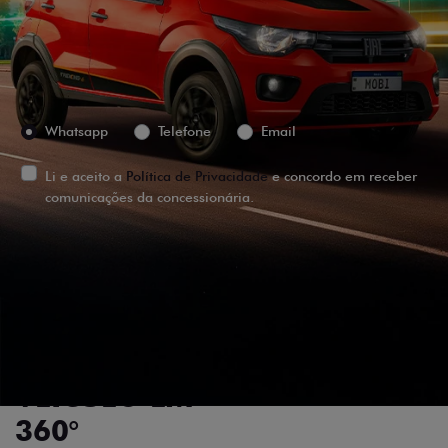
Versão escolhida
Preferência de contato:
Whatsapp
Telefone
Email
Li e aceito a
Política de Privacidade
e concordo em receber
comunicações da concessionária.
ENTRAR EM CONTATO
VISUALIZE O
VEÍCULO EM
360°