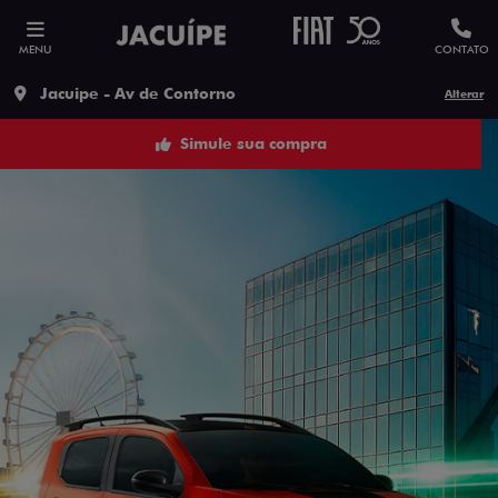
MENU
CONTATO
Jacuipe - Av de Contorno
Alterar
Simule sua compra
ESTOU INTERESSADO