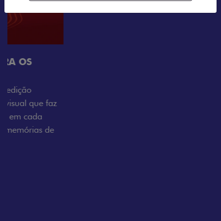
Próximo
Previous
Next
Tecnologia que acompanha o seu ritmo
VISUAL COM ENERGIA LOLLABR
Se liga no que compõe a identidade exclusiva do
festival: série numerada, adesivo lateral LollaBR e a
soleira temática que reforçam a exclusividade,
enquanto os detalhes escurecidos, o teto bicolor e as
rodas de liga-leve aro 16” em preto brilhante
completam o visual com ainda mais estilo.