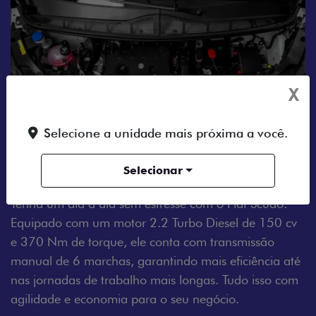
X
Selecione a unidade mais próxima a você.
Selecionar
MOTOR A DIESEL
Tenha um dia a dia sem estresse com o Fiat Scudo.
Equipado com um motor 2.2 Turbo Diesel de 150 cv
e 370 Nm de torque, ele conta com transmissão
manual de 6 marchas, garantindo mais eficiência até
nas jornadas de trabalho mais longas. Tudo isso com
agilidade e economia para o seu negócio.