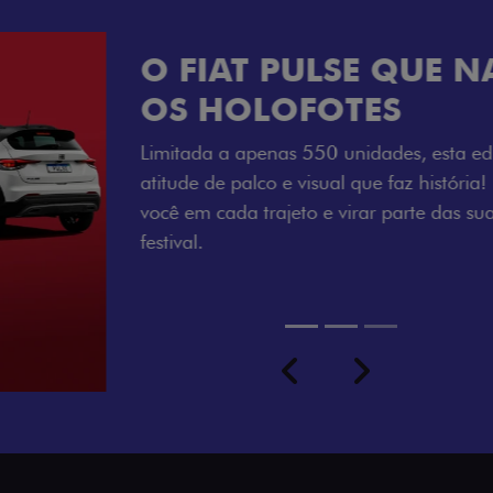
VISUAL COM 
Se liga no que compõe a ide
numerada, adesivo lateral 
a exclusividade, enquanto o
rodas de liga-leve aro 16”
com ainda mais estilo.
Previous
Next
seu ritmo