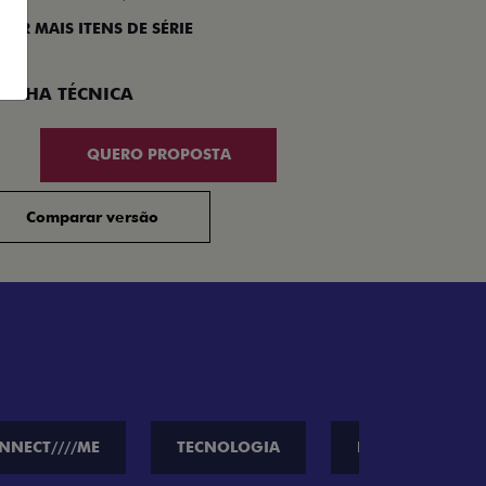
 VER MAIS ITENS DE SÉRIE
Compar
FICHA TÉCNICA
QUERO PROPOSTA
Comparar versão
NNECT////ME
TECNOLOGIA
PERFORMANCE