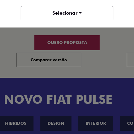
+ VER MAIS ITENS DE SÉRIE
+
Selecionar
FICHA TÉCNICA
QUERO PROPOSTA
Comparar versão
 NOVO FIAT PULSE
HÍBRIDOS
DESIGN
INTERIOR
CO