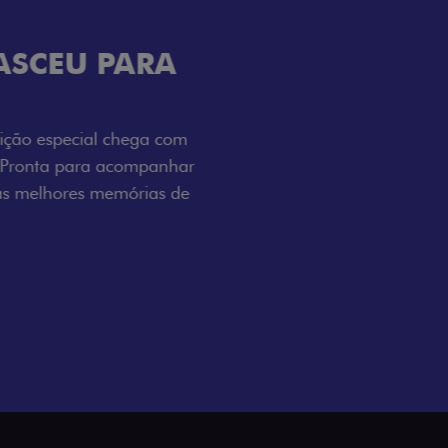
ENERGIA LOLLABR
ntidade exclusiva do festival: série
LollaBR e a soleira temática que reforçam
s detalhes escurecidos, o teto bicolor e as
 em preto brilhante completam o visual