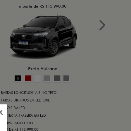
a partir de R$ 115.990,00
a 
Next
BRAKE-LIGHT
BARRAS LONG
RODA DE LIGA
Preto Vulcano
ALARME ANT
ASR (CONTRO
A PARTIR DE R$ 1
+ VER MAIS I
BARRAS LONGITUDINAIS NO TETO
FAROIS DIURNOS EM LED (DRL)
FARÓIS EM LED
FICHA TÉ
X
LANTERNA TRASEIRA EM LED
ALARME ANTIFURTO
ARTIR DE R$ 115.990,00