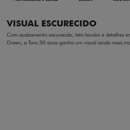
ADESIVOS ES
Os adesivos aplicados no c
única dessa edição para l
Próximo
Previous
Next
Tecnologia de