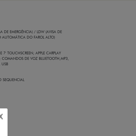
 DE EMERGÊNCIA) / LDW (AVISA DE
O AUTOMÁTICA DO FAROL ALTO)
E 7' TOUCHSCREEN; APPLE CARPLAY
SS; COMANDOS DE VOZ BLUETOOTH,MP3,
A USB
ED SEQUENCIAL
X