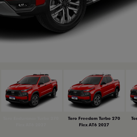
erior
Toro Endurance Turbo 270
Toro Freedom Turbo 270
To
Flex AT6 2027
Flex AT6 2027