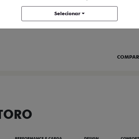
Selecionar
FICHA TÉCNICA
ENTRAR 
COMPAR
 TORO
PERFORMANCE E CARGA
DESIGN
CONFOR