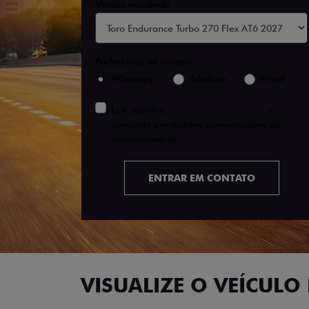
Versão escolhida
Preferência de contato:
Whatsapp
Telefone
Email
Li e aceito a
Política de Privacidade
e
concordo em receber comunicações da
concessionária.
ENTRAR EM CONTATO
VISUALIZE O VEÍCULO 