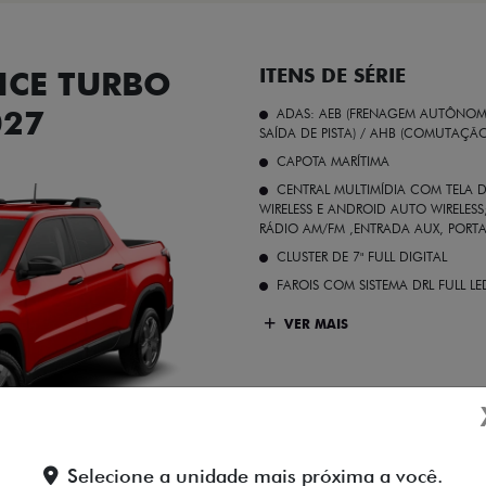
CE TURBO
ITENS DE SÉRIE
027
ADAS: AEB (FRENAGEM AUTÔNOMA
SAÍDA DE PISTA) / AHB (COMUTAÇÃ
CAPOTA MARÍTIMA
CENTRAL MULTIMÍDIA COM TELA D
WIRELESS E ANDROID AUTO WIRELE
RÁDIO AM/FM ,ENTRADA AUX, PORT
CLUSTER DE 7" FULL DIGITAL
FAROIS COM SISTEMA DRL FULL L
VER MAIS
Vermelho Colorado
Selecione a unidade mais próxima a você.