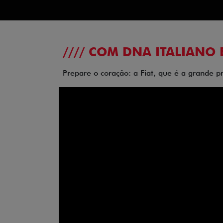
//// COM DNA ITALIANO 
Prepare o coração: a Fiat, que é a grande p