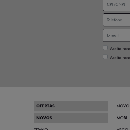
Aceito rec
Aceito rec
OFERTAS
NOVO
NOVOS
MOBI
TITANO
ARGO