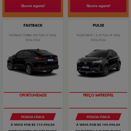
Quero agora!
Quero agora!
FASTBACK
PULSE
FASTBACK TURBO 200 FLEX AT 2026
PULSE DRIVE 1.3 AT FLEX 4P 2026
2026/2026
2026/2026
O SUV AUTOMÁTICO MAIS
OPORTUNIDADE
BARATO DO BRASIL
PREÇO IMPERDÍVEL
PESSOA FÍSICA
PESSOA FÍSICA
À VISTA POR R$ 119.990,00
À VISTA POR R$ 109.990,00