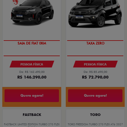
PREÇO IMPERDÍVEL
OPORTUNIDADE
SAIA DE FIAT 0KM
TAXA ZERO
PESSOA FÍSICA
PESSOA FÍSICA
De: R$ 162.490,00
De: R$ 85.490,00
R$ 146.290,00
R$ 72.790,00
Quero agora!
Quero agora!
FASTBACK
TORO
FASTBACK LIMITED EDITION TURBO 270 FLEX
TORO FREEDOM TURBO 270 FLEX AT6 2027