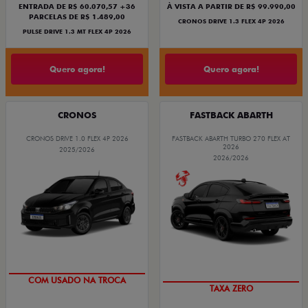
ENTRADA DE R$ 60.070,57 +36
À VISTA A PARTIR DE R$ 99.990,00
PARCELAS DE R$ 1.489,00
CRONOS DRIVE 1.3 FLEX 4P 2026
PULSE DRIVE 1.3 MT FLEX 4P 2026
Quero agora!
Quero agora!
CRONOS
FASTBACK ABARTH
CRONOS DRIVE 1.0 FLEX 4P 2026
FASTBACK ABARTH TURBO 270 FLEX AT
2026
2025/2026
2026/2026
SUPER DESCONTO
SAIA DE FIAT 0KM
COM USADO NA TROCA
TAXA ZERO