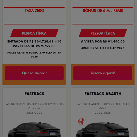
SAIA DE FIAT 0KM
TAXA ZERO
TAXA ZERO
BÔNUS DE 6 MIL REAIS
PESSOA FÍSICA
PESSOA FÍSICA
ENTRADA DE R$ 104.728,61 +18
À VISTA POR R$ 91.490,00
PARCELAS DE R$ 2.759,00
ARGO DRIVE 1.0 FLEX 4P 2026
PULSE ABARTH TURBO 270 FLEX AT 4P
2026
Quero agora!
Quero agora!
FASTBACK
FASTBACK ABARTH
FASTBACK IMPETUS TURBO 200 HYBRID FLEX
FASTBACK ABARTH TURBO 270 FLEX AT
AT 2026
2026
2026/2026
2026/2026