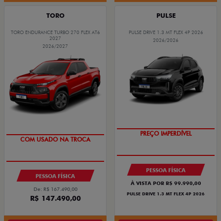
TORO
PULSE
TORO ENDURANCE TURBO 270 FLEX AT6
PULSE DRIVE 1.3 MT FLEX 4P 2026
2027
2026/2026
2026/2027
OPORTUNIDADE
OPORTUNIDADE
PREÇO IMPERDÍVEL
COM USADO NA TROCA
PESSOA FÍSICA
PESSOA FÍSICA
À VISTA POR R$ 99.990,00
De: R$ 167.490,00
PULSE DRIVE 1.3 MT FLEX 4P 2026
R$ 147.490,00