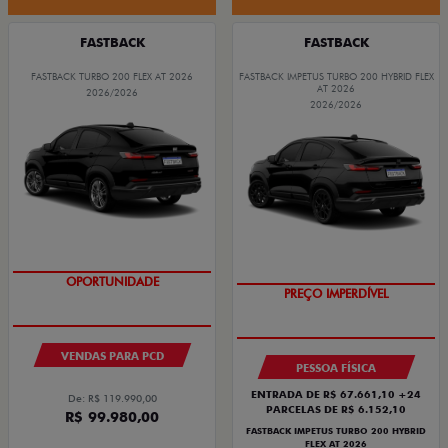
FASTBACK
FASTBACK
FASTBACK TURBO 200 FLEX AT 2026
FASTBACK IMPETUS TURBO 200 HYBRID FLEX
AT 2026
2026/2026
2026/2026
OPORTUNIDADE
OPORTUNIDADE
PREÇO IMPERDÍVEL
VENDAS PARA PCD
PESSOA FÍSICA
ENTRADA DE R$ 67.661,10 +24
De: R$ 119.990,00
PARCELAS DE R$ 6.152,10
R$ 99.980,00
FASTBACK IMPETUS TURBO 200 HYBRID
FLEX AT 2026