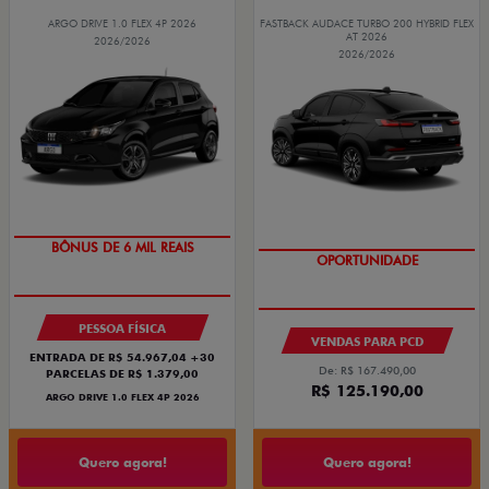
ARGO DRIVE 1.0 FLEX 4P 2026
FASTBACK AUDACE TURBO 200 HYBRID FLEX
AT 2026
2026/2026
2026/2026
TAXA ZERO
OPORTUNIDADE
BÔNUS DE 6 MIL REAIS
PESSOA FÍSICA
VENDAS PARA PCD
ENTRADA DE R$ 54.967,04 +30
De: R$ 167.490,00
PARCELAS DE R$ 1.379,00
R$ 125.190,00
ARGO DRIVE 1.0 FLEX 4P 2026
Quero agora!
Quero agora!