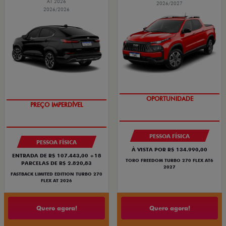
AT 2026
2026/2027
2026/2026
COM USADO NA TROCA
SUPERVALORIZAÇÃO DO USADO
OPORTUNIDADE
PREÇO IMPERDÍVEL
PESSOA FÍSICA
PESSOA FÍSICA
À VISTA POR R$ 134.990,00
ENTRADA DE R$ 107.443,00 +18
TORO FREEDOM TURBO 270 FLEX AT6
PARCELAS DE R$ 2.820,83
2027
FASTBACK LIMITED EDITION TURBO 270
FLEX AT 2026
Quero agora!
Quero agora!