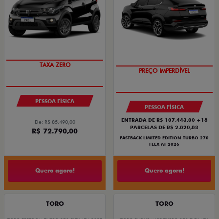
PREÇO IMPERDÍVEL
COM USADO NA TROCA
PESSOA FÍSICA
PESSOA FÍSICA
ENTRADA DE R$ 107.443,00 +18
De: R$ 85.490,00
PARCELAS DE R$ 2.820,83
R$ 72.790,00
FASTBACK LIMITED EDITION TURBO 270
FLEX AT 2026
Quero agora!
Quero agora!
TORO
TORO