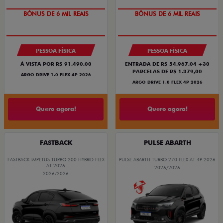
TAXA ZERO
TAXA ZERO
PESSOA FÍSICA
PESSOA FÍSICA
À VISTA POR R$ 91.490,00
ENTRADA DE R$ 54.967,04 +30
PARCELAS DE R$ 1.379,00
ARGO DRIVE 1.0 FLEX 4P 2026
ARGO DRIVE 1.0 FLEX 4P 2026
Quero agora!
Quero agora!
FASTBACK
PULSE ABARTH
FASTBACK IMPETUS TURBO 200 HYBRID FLEX
PULSE ABARTH TURBO 270 FLEX AT 4P 2026
AT 2026
2026/2026
2026/2026