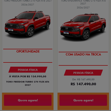
TORO FREEDOM TURBO 270 FLEX AT6 2027
TORO ENDURANCE TURBO 270 FLEX AT6
2027
2026/2027
2026/2027
SUPERVALORIZAÇÃO DO USADO
OPORTUNIDADE
PESSOA FÍSICA
PESSOA FÍSICA
À VISTA POR R$ 134.990,00
De: R$ 167.490,00
TORO FREEDOM TURBO 270 FLEX AT6
R$ 147.490,00
2027
Quero agora!
Quero agora!