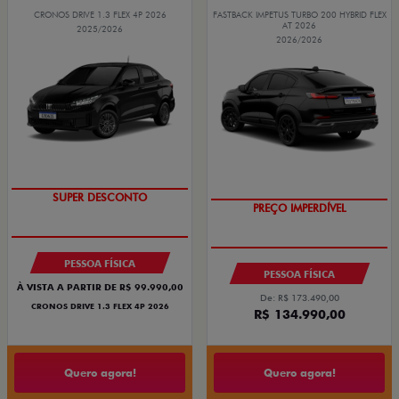
CRONOS DRIVE 1.3 FLEX 4P 2026
FASTBACK IMPETUS TURBO 200 HYBRID FLEX
AT 2026
2025/2026
2026/2026
BÔNUS DE ATÉ R$ 14 MIL
SUPER DESCONTO
PREÇO IMPERDÍVEL
OPORTUNIDADE
PESSOA FÍSICA
PESSOA FÍSICA
À VISTA A PARTIR DE R$ 99.990,00
De: R$ 173.490,00
CRONOS DRIVE 1.3 FLEX 4P 2026
R$ 134.990,00
Quero agora!
Quero agora!