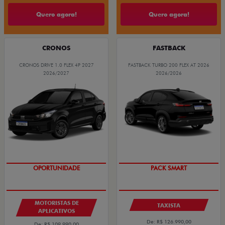
Quero agora!
Quero agora!
CRONOS
FASTBACK
CRONOS DRIVE 1.0 FLEX 4P 2027
FASTBACK TURBO 200 FLEX AT 2026
2026/2027
2026/2026
OPORTUNIDADE
PACK SMART
MOTORISTAS DE
TAXISTA
APLICATIVOS
De: R$ 126.990,00
De: R$ 109.990,00