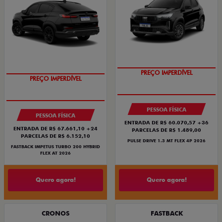
OPORTUNIDADE
PREÇO IMPERDÍVEL
PREÇO IMPERDÍVEL
OPORTUNIDADE
PESSOA FÍSICA
PESSOA FÍSICA
ENTRADA DE R$ 60.070,57 +36
ENTRADA DE R$ 67.661,10 +24
PARCELAS DE R$ 1.489,00
PARCELAS DE R$ 6.152,10
PULSE DRIVE 1.3 MT FLEX 4P 2026
FASTBACK IMPETUS TURBO 200 HYBRID
FLEX AT 2026
Quero agora!
Quero agora!
CRONOS
FASTBACK