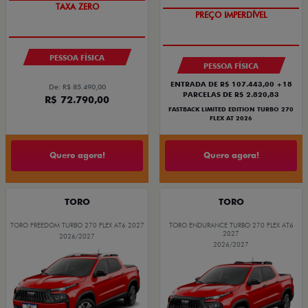
TAXA ZERO
PREÇO IMPERDÍVEL
PESSOA FÍSICA
PESSOA FÍSICA
ENTRADA DE R$ 107.443,00 +18
De: R$ 85.490,00
PARCELAS DE R$ 2.820,83
R$ 72.790,00
FASTBACK LIMITED EDITION TURBO 270
FLEX AT 2026
Quero agora!
Quero agora!
TORO
TORO
TORO FREEDOM TURBO 270 FLEX AT6 2027
TORO ENDURANCE TURBO 270 FLEX AT6
2027
2026/2027
2026/2027