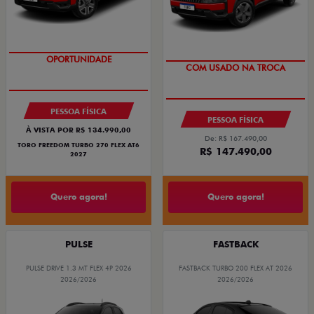
OPORTUNIDADE
OPORTUNIDADE
COM USADO NA TROCA
SUPERVALORIZAÇÃO DO USADO
PESSOA FÍSICA
PESSOA FÍSICA
À VISTA POR R$ 134.990,00
De: R$ 167.490,00
TORO FREEDOM TURBO 270 FLEX AT6
R$ 147.490,00
2027
Quero agora!
Quero agora!
PULSE
FASTBACK
PULSE DRIVE 1.3 MT FLEX 4P 2026
FASTBACK TURBO 200 FLEX AT 2026
2026/2026
2026/2026