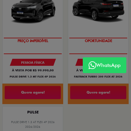
OPORTUNIDADE
OPORTUNIDADE
PREÇO IMPERDÍVEL
PESSOA FÍSICA
PESSOA FÍSICA
WhatsApp
À VISTA POR R$ 99.990,00
À VISTA POR R$ 119.990,00
PULSE DRIVE 1.3 MT FLEX 4P 2026
FASTBACK TURBO 200 FLEX AT 2026
Quero agora!
Quero agora!
PULSE
PULSE DRIVE 1.3 AT FLEX 4P 2026
2026/2026