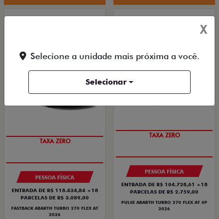
FASTBACK ABARTH
PULSE ABARTH
X
FASTBACK ABARTH TURBO 270 FLEX AT
PULSE ABARTH TURBO 270 FLEX AT 4P 2026
2026
2026/2026
2026/2026
Selecione a unidade mais próxima a você.
Selecionar
SAIA DE FIAT 0KM
SAIA DE FIAT 0KM
TAXA ZERO
TAXA ZERO
PESSOA FÍSICA
PESSOA FÍSICA
ENTRADA DE R$ 104.728,61 +18
ENTRADA DE R$ 118.434,84 +18
PARCELAS DE R$ 2.759,00
PARCELAS DE R$ 3.089,00
PULSE ABARTH TURBO 270 FLEX AT 4P
FASTBACK ABARTH TURBO 270 FLEX AT
2026
2026