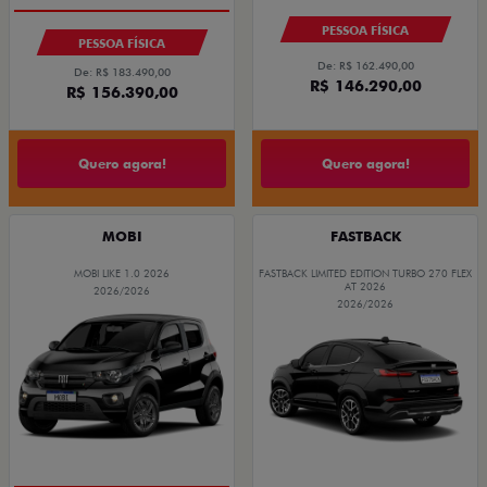
PREÇO IMPERDÍVEL
PESSOA FÍSICA
PESSOA FÍSICA
De: R$ 162.490,00
De: R$ 183.490,00
R$ 146.290,00
R$ 156.390,00
Quero agora!
Quero agora!
MOBI
FASTBACK
MOBI LIKE 1.0 2026
FASTBACK LIMITED EDITION TURBO 270 FLEX
AT 2026
2026/2026
2026/2026
PREÇO IMPERDÍVEL
COM USADO NA TROCA