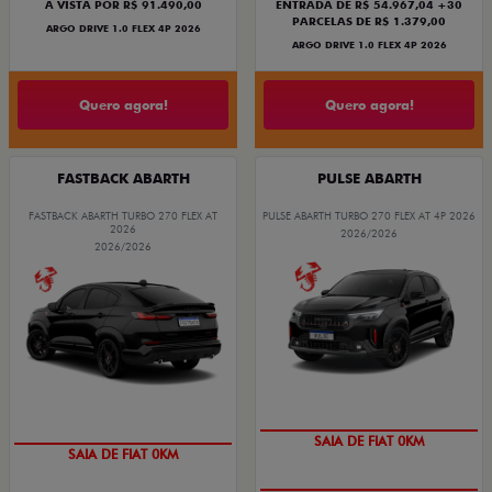
À VISTA POR R$ 91.490,00
ENTRADA DE R$ 54.967,04 +30
PARCELAS DE R$ 1.379,00
ARGO DRIVE 1.0 FLEX 4P 2026
ARGO DRIVE 1.0 FLEX 4P 2026
Quero agora!
Quero agora!
FASTBACK ABARTH
PULSE ABARTH
FASTBACK ABARTH TURBO 270 FLEX AT
PULSE ABARTH TURBO 270 FLEX AT 4P 2026
2026
2026/2026
2026/2026
SAIA DE FIAT 0KM
SAIA DE FIAT 0KM
OPORTUNIDADE