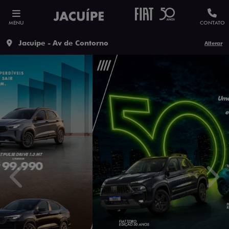
MENU
CONTATO
Jacuipe - Av de Contorno
Alterar
templates.template-01.components.carousel.texts.contro
temp