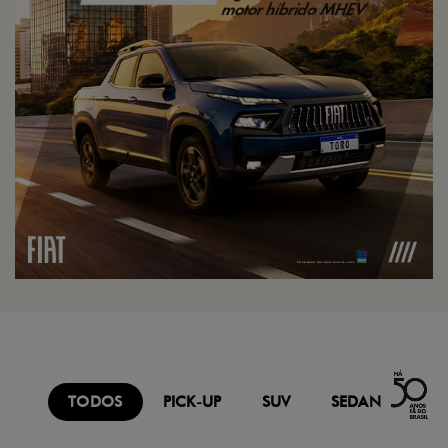
TODOS
PICK-UP
SUV
SEDAN
FU