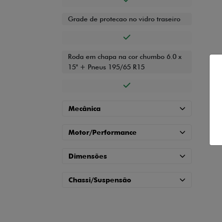
Grade de protecao no vidro traseiro
Roda em chapa na cor chumbo 6.0 x
15" + Pneus 195/65 R15
Mecânica
Motor/Performance
Dimensões
Chassi/Suspensão