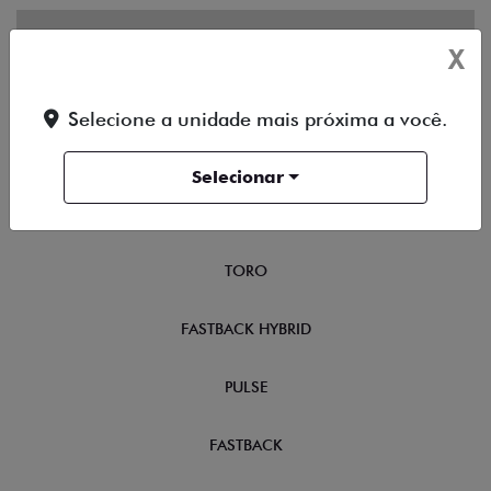
OFERTAS
X
NOVOS
Selecione a unidade mais próxima a você.
TITANO
Selecionar
STRADA
TORO
FASTBACK HYBRID
PULSE
FASTBACK