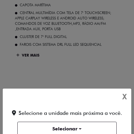
CAPOTA MARÍTIMA
CENTRAL MULTIMÍDIA COM TELA DE 7' TOUCHSCREEN;
APPLE CARPLAY WIRELESS E ANDROID AUTO WIRELESS;
COMANDOS DE VOZ BLUETOOTH,MP3, RÁDIO AM/FM
,ENTRADA AUX, PORTA USB
CLUSTER DE 7" FULL DIGITAL
FAROIS COM SISTEMA DRL FULL LED SEQUENCIAL
VER MAIS
FICHA TÉCNICA
X
ENTRAR EM CONTATO
Selecione a unidade mais próxima a você.
COMPARAR VERSÃO
Selecionar