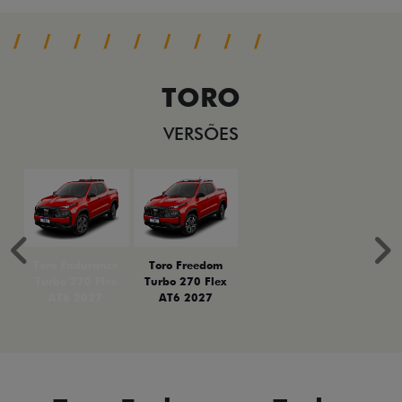
TORO
VERSÕES
Anterior
P
Toro Endurance
Toro Freedom
Turbo 270 Flex
Turbo 270 Flex
AT6 2027
AT6 2027