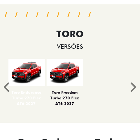
TORO
VERSÕES
Anterior
P
Toro Endurance
Toro Freedom
Turbo 270 Flex
Turbo 270 Flex
AT6 2027
AT6 2027