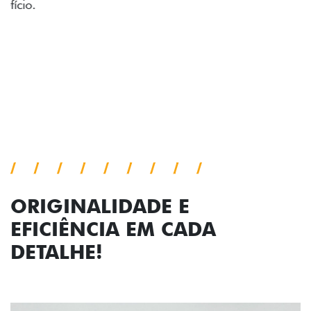
acabamento diamantado elevam o estilo do Fiat
Cronos, trazendo mais personalidade para cada
viagem.
Próximo
Previous
Next
Faróis com assinatura em LED
ORIGINALIDADE E
EFICIÊNCIA EM CADA
DETALHE!