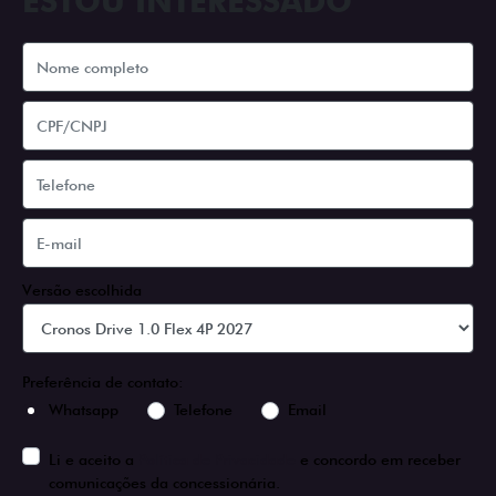
ESTOU INTERESSADO
Versão escolhida
Preferência de contato:
Whatsapp
Telefone
Email
Li e aceito a
Política de Privacidade
e concordo em receber
comunicações da concessionária.