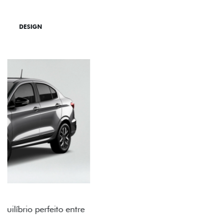
DESIGN
TECNOLOGIA
PERFORMANCE
RODAS DE LIGA-LEVE
As rodas de liga leve com desenho dinâmico e