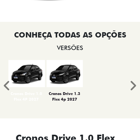
VERSÕES
Anterior
P
Cronos Drive 1.0
Cronos Drive 1.3
Flex 4P 2027
Flex 4p 2027
Cronos Drive 1.0 Flex