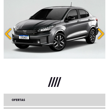
Anterior
Próx
OFERTAS