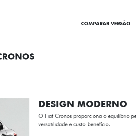
ENTRAR EM CONTATO
COMPARAR VERSÃO
 CRONOS
ORMANCE
SEGURANÇA
ACESSÓRIOS
SER
RODAS DE LI
As rodas de liga leve com
diamantado elevam o estil
personalidade para cada v