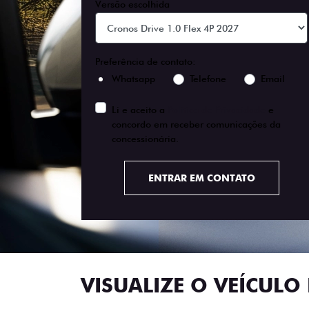
Versão escolhida
Preferência de contato:
Whatsapp
Telefone
Email
Li e aceito a
Política de Privacidade
e
concordo em receber comunicações da
concessionária.
ENTRAR EM CONTATO
VISUALIZE O VEÍCULO 